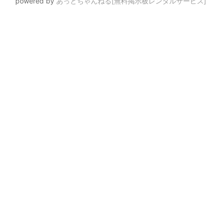
powered by
あっとちゃんねる[無料掲示板レンタルサービス]