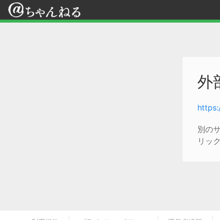
外
https
別の
リッ