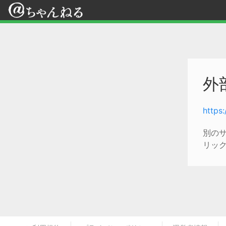
外
https
別の
リッ