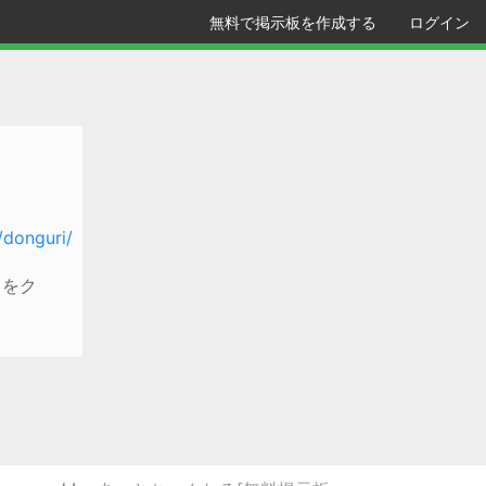
無料で掲示板を作成する
ログイン
/donguri/
クをク