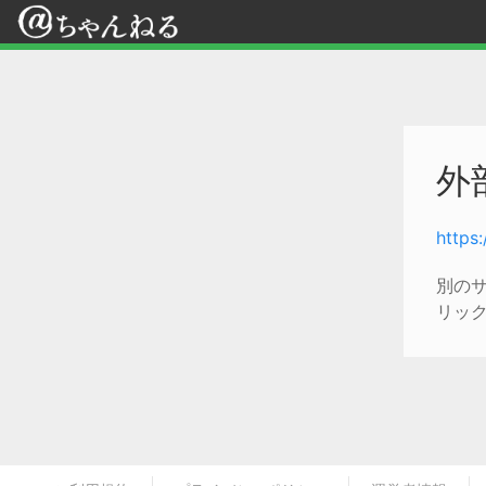
外
https
別の
リッ