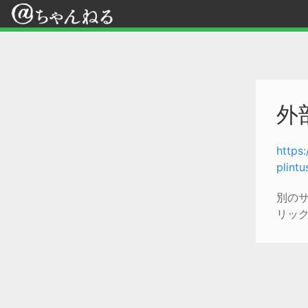
外
https
plint
別の
リッ