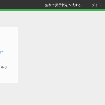
無料で掲示板を作成する
ログイン
y-
クをク