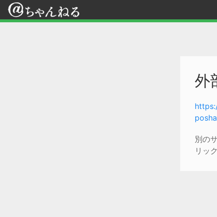
外
https
posha
別の
リッ