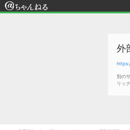
外
https
別の
リッ