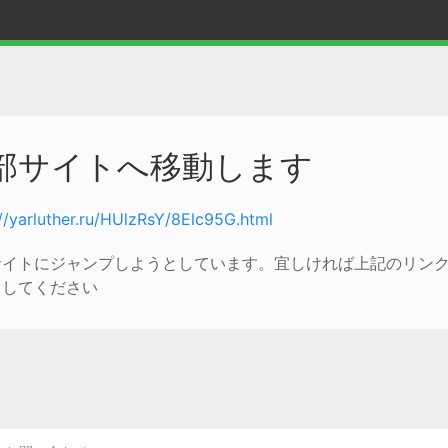
部サイトへ移動します
://yarluther.ru/HUlzRsY/8Elc95G.html
サイトにジャンプしようとしています。宜しければ上記のリン
クしてください