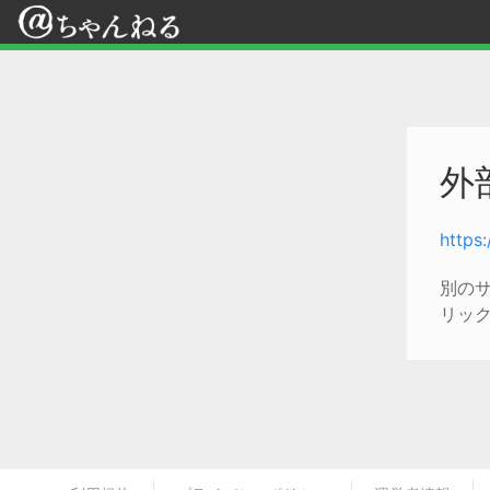
外
https
別の
リッ