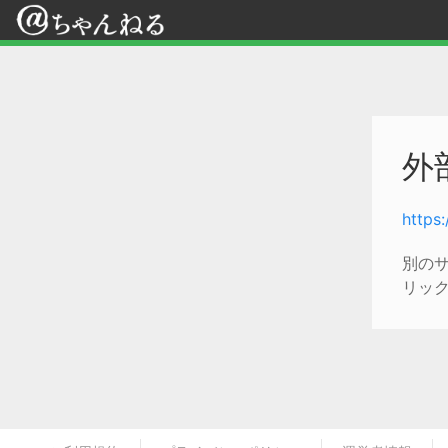
外
https
別の
リッ