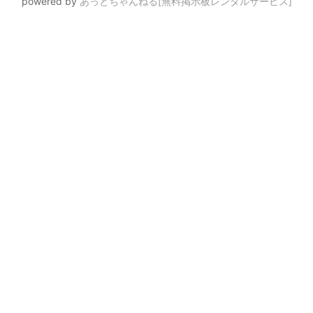
powered by
あっとちゃんねる[無料掲示板レンタルサービス]