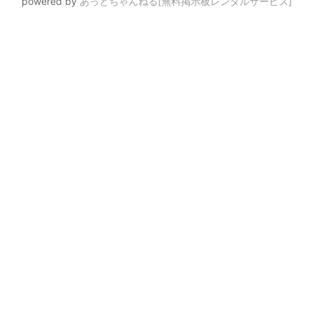
powered by
あっとちゃんねる[無料掲示板レンタルサービス]