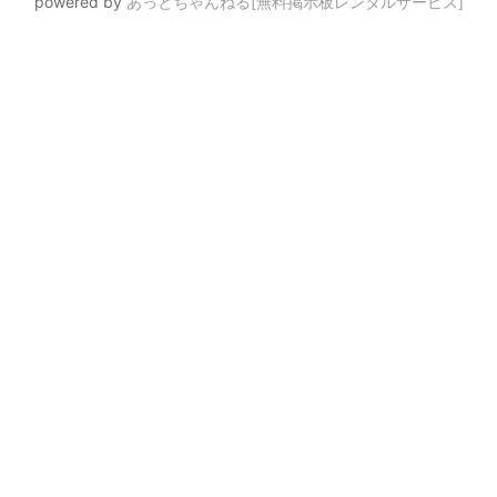
powered by
あっとちゃんねる[無料掲示板レンタルサービス]