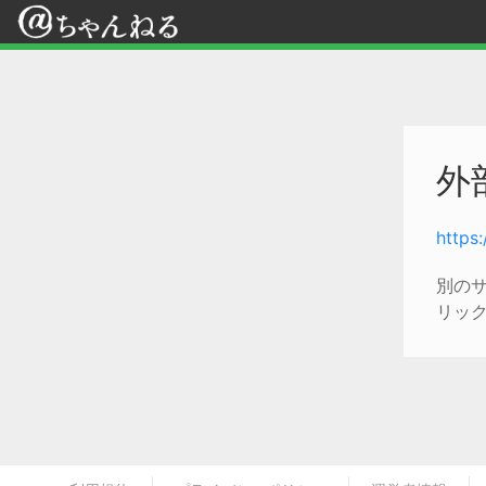
外
https
別の
リッ