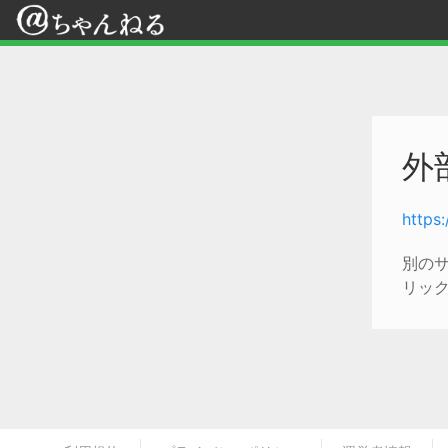
外
https
別の
リッ