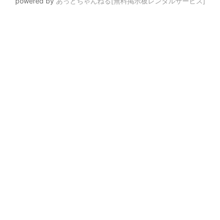
powered by
あっとちゃんねる[無料掲示板レンタルサービス]