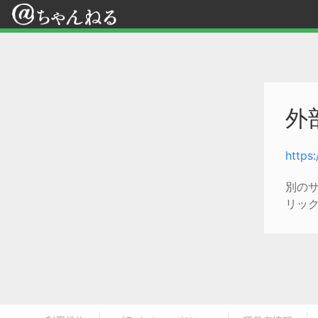
外
https
別の
リッ