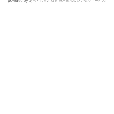
powered by
あっとちゃんねる[無料掲示板レンタルサービス]