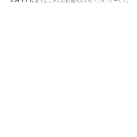
powered by
あっとちゃんねる[無料掲示板レンタルサービス]