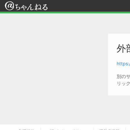
外
https
別の
リッ