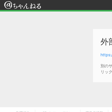
外
https
別の
リッ