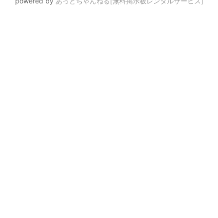
powered by
あっとちゃんねる[無料掲示板レンタルサービス]