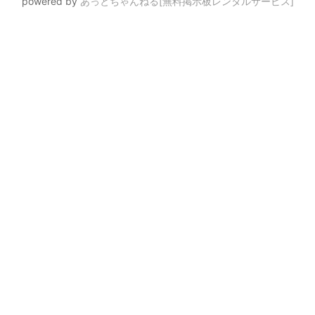
powered by
あっとちゃんねる[無料掲示板レンタルサービス]