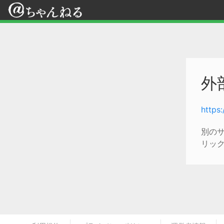
外
https
別の
リッ