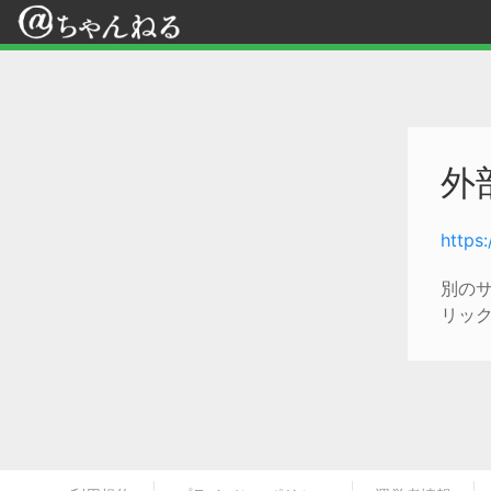
外
https
別の
リッ