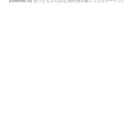
powered by
あっとちゃんねる[無料掲示板レンタルサービス]