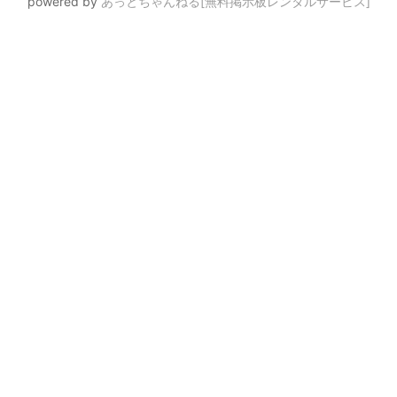
powered by
あっとちゃんねる[無料掲示板レンタルサービス]