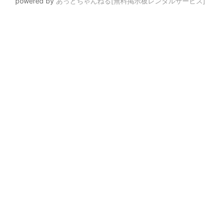
powered by
あっとちゃんねる[無料掲示板レンタルサービス]