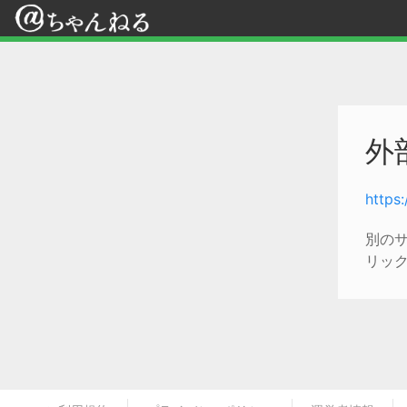
外
https:
別の
リッ