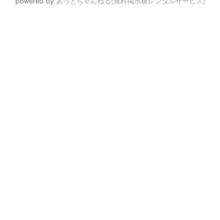
powered by
あっとちゃんねる[無料掲示板レンタルサービス]