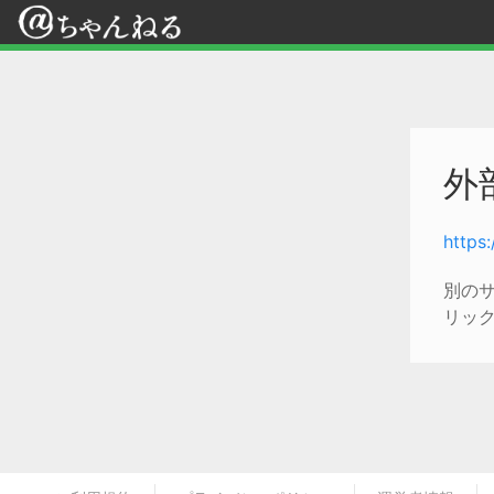
外
https
別の
リッ