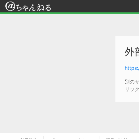
外
https
別の
リッ