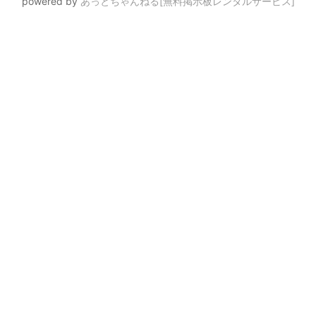
powered by
あっとちゃんねる[無料掲示板レンタルサービス]