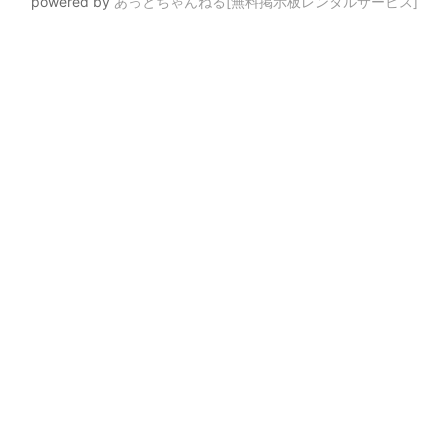
powered by
あっとちゃんねる[無料掲示板レンタルサービス]