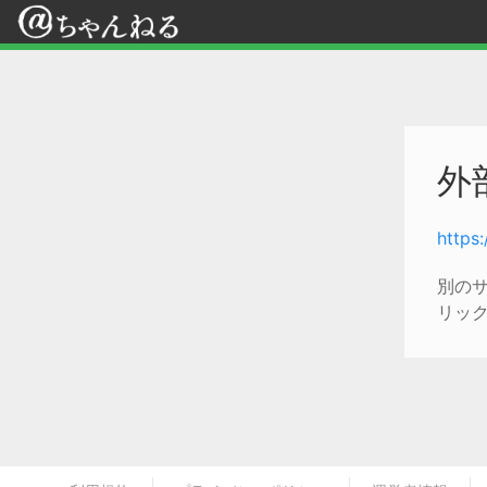
外
https
別の
リッ