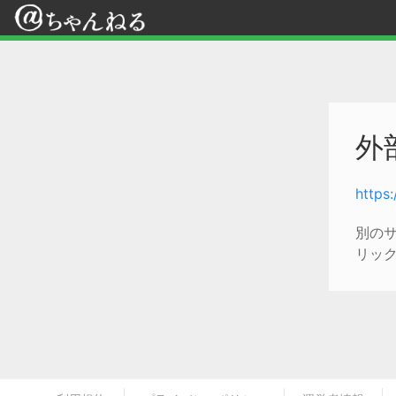
外
https
別の
リッ