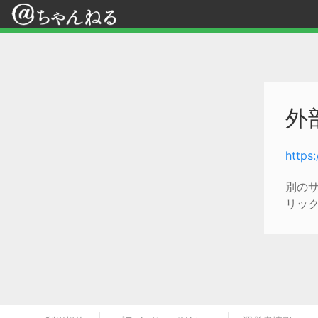
外
https
別の
リッ