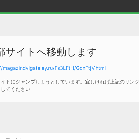
部サイトへ移動します
://magazindvigateley.ru/Fs3LFtH/GcnFtjV.html
サイトにジャンプしようとしています。宜しければ上記のリン
クしてください