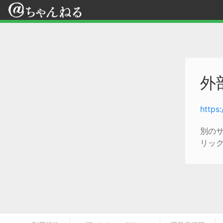
外
https
別の
リッ