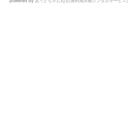
powered by
あっとちゃんねる[無料掲示板レンタルサービス]